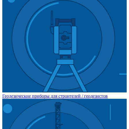
Геодезические приборы для строителей / геодезистов