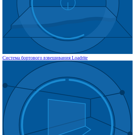
Система бортового взвешивания Loadrite