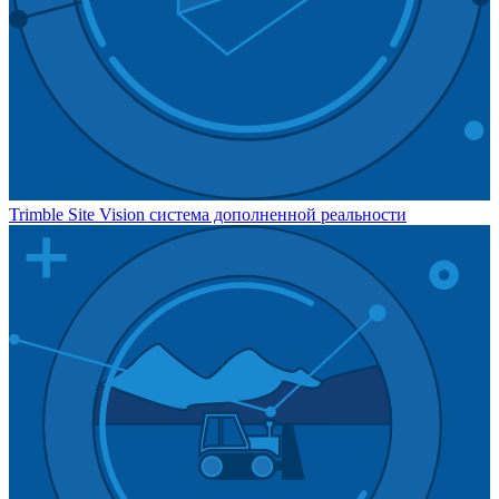
Trimble Site Vision система дополненной реальности