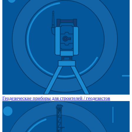
Геодезические приборы для строителей / геодезистов