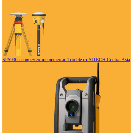
SPS930 - современное решение Trimble от SITECH Central Asia