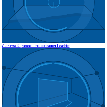
Система бортового взвешивания Loadrite