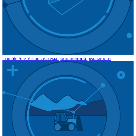
Trimble Site Vision система дополненной реальности