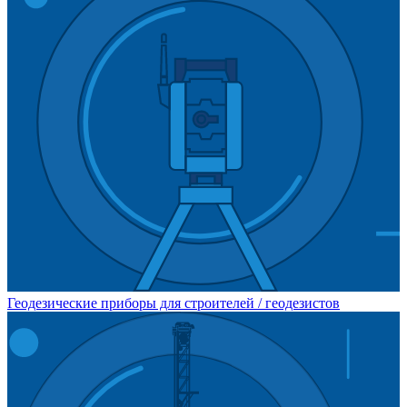
Геодезические приборы для строителей / геодезистов