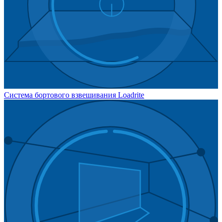
Система бортового взвешивания Loadrite