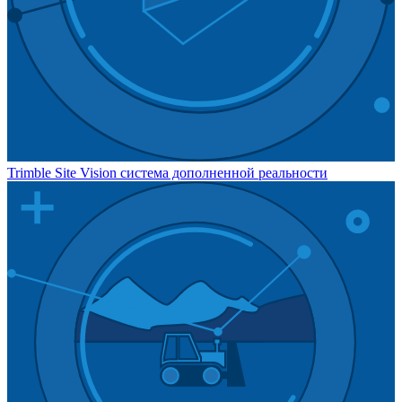
Trimble Site Vision система дополненной реальности