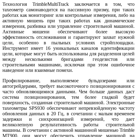
Технология TrimbleMultiTrack заключается в том, что
тахеометр самонаводится на пассивную призму, при таких
работах как мониторинг или контрольные измерения, либо на
активную мишень при таких работах как динамические
измерения, разбивка или управление строительной машиной.
Активные мишени обеспечивают более высокую
эффективность отслеживания и гарантируют захват нужной
цели, особенно в пыльных условиях стройплощадки.
Инструмент имеет 16 уникальных каналов идентификации
цели, которые могут быть использованы для разделения целей
между несколькими бригадами геодезистов или
строительными машинами, исключая при этом ошибочное
наведение или взаимные помехи.
Профилирование, выполняемое бульдозерами или
автогрейдерами, требует высокоточного позиционирования с
часто обновляющимися данными. Чем больше данных даст
система позиционирования, тем более гладкой будет
поверхность, созданная строительной машиной. Электронные
тахеометры SPS930 обеспечивают непревзойденную частоту
обновления данных в 20 Гц, в сочетании с малым временем
задержки и синхронизацией измерений, что дает
великолепную результативность работы строительной
машины. В сочетании с активной машинной мишенью Trimble
MT900, они могут обеспечить управление машиной на