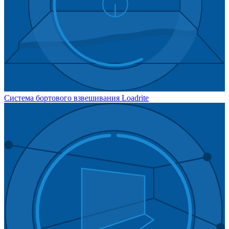
Система бортового взвешивания Loadrite