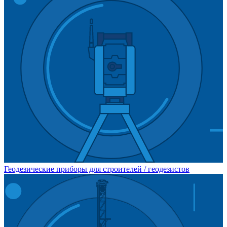
Геодезические приборы для строителей / геодезистов