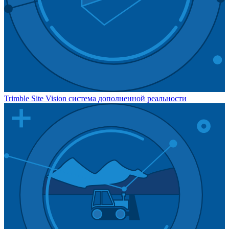
Trimble Site Vision система дополненной реальности