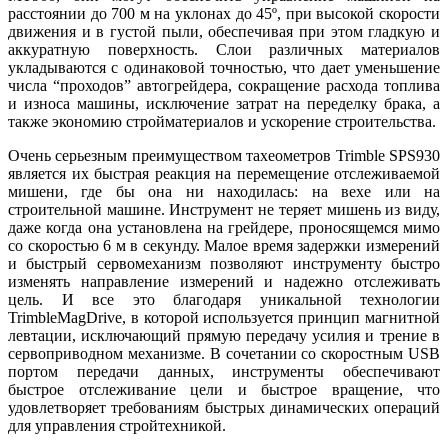
расстоянии до 700 м на уклонах до 45º, при высокой скорости
движения и в густой пыли, обеспечивая при этом гладкую и
аккуратную поверхность. Слои различных материалов
укладываются с одинаковой точностью, что дает уменьшение
числа “проходов” автогрейдера, сокращение расхода топлива
и износа машины, исключение затрат на переделку брака, а
также экономию стройматериалов и ускорение строительства.
Очень серьезным преимуществом тахеометров Trimble SPS930
является их быстрая реакция на перемещение отслеживаемой
мишени, где бы она ни находилась: на вехе или на
строительной машине. Инструмент не теряет мишень из виду,
даже когда она установлена на грейдере, проносящемся мимо
со скоростью 6 м в секунду. Малое время задержки измерений
и быстрый сервомеханизм позволяют инструменту быстро
изменять направление измерений и надежно отслеживать
цель. И все это благодаря уникальной технологии
TrimbleMagDrive, в которой используется принцип магнитной
левтации, исключающий прямую передачу усилия и трение в
сервоприводном механизме. В сочетании со скоростным USB
портом передачи данных, инструменты обеспечивают
быстрое отслеживание цели и быстрое вращение, что
удовлетворяет требованиям быстрых динамических операций
для управления стройтехникой.