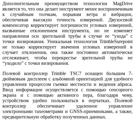
Дополнительным преимуществом технологии MagDrive
является то, что она делает инструмент менее восприимчивым
к случайным толчкам, порывам ветра и вибрации,
обеспечивая высокую точность измерений. Двухосевой
компенсатор корректирует погрешности угловых измерений,
вызванные отклонением инструмента, но не изменяет
направления оси зрительной трубы в случае ее “ухода” с
точки визирования. Уникальная технология TrimbleSurepoint
не только корректирует значения угловых измерений в
случает отклонения, она также постоянно автоматически
отслеживает, чтобы перекрестье зрительной трубы не
“уходило” с точки визирования.
Полевой контроллер Trimble TSC7 оснащен большим 7-
дюймовым дисплеем с альбомной ориентацией для удобного
управления процессом съемки местности и ведения абриса.
Ввод информации осуществляется с помощью сенсорного
экрана и с помощью активного пера, благодаря чему,
устройством удобно пользоваться в перчатках. Полевой
контроллер обеспечивает удаленное управление
электронными тахеометрами и GNSS-приемниками, а также,
предварительную обработку полученных данных.