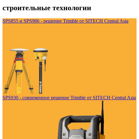
строительные технологии
SPS855 и SPS986 - решение Trimble от SITECH Central Asia
SPS930 - современное решение Trimble от SITECH Central Asia